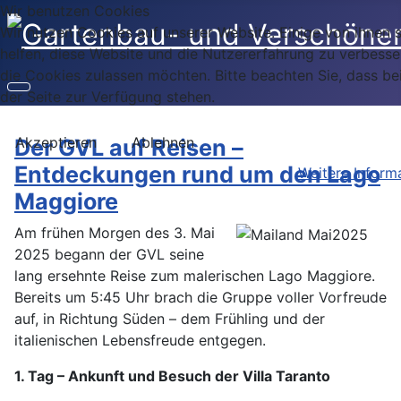
Wir benutzen Cookies
Wir nutzen Cookies auf unserer Website. Einige von ihnen s
helfen, diese Website und die Nutzererfahrung zu verbesse
die Cookies zulassen möchten. Bitte beachten Sie, dass be
der Seite zur Verfügung stehen.
Akzeptieren
Ablehnen
Der GVL auf Reisen –
Entdeckungen rund um den Lago
Weitere Inform
Maggiore
Am frühen Morgen des 3. Mai
2025 begann der GVL seine
lang ersehnte Reise zum malerischen Lago Maggiore.
Bereits um 5:45 Uhr brach die Gruppe voller Vorfreude
auf, in Richtung Süden – dem Frühling und der
italienischen Lebensfreude entgegen.
1. Tag – Ankunft und Besuch der Villa Taranto