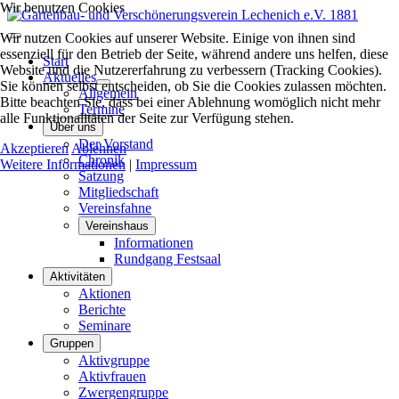
Wir benutzen Cookies
Wir nutzen Cookies auf unserer Website. Einige von ihnen sind
essenziell für den Betrieb der Seite, während andere uns helfen, diese
Start
Website und die Nutzererfahrung zu verbessern (Tracking Cookies).
Aktuelles
Sie können selbst entscheiden, ob Sie die Cookies zulassen möchten.
Allgemein
Bitte beachten Sie, dass bei einer Ablehnung womöglich nicht mehr
Termine
alle Funktionalitäten der Seite zur Verfügung stehen.
Über uns
Der Vorstand
Akzeptieren
Ablehnen
Chronik
Weitere Informationen
|
Impressum
Satzung
Mitgliedschaft
Vereinsfahne
Vereinshaus
Informationen
Rundgang Festsaal
Aktivitäten
Aktionen
Berichte
Seminare
Gruppen
Aktivgruppe
Aktivfrauen
Zwergengruppe