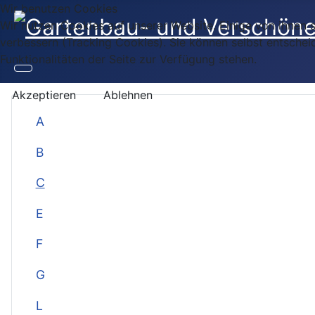
Wir benutzen Cookies
Wir nutzen Cookies auf unserer Website. Einige von ihnen s
verbessern (Tracking Cookies). Sie können selbst entschei
Funktionalitäten der Seite zur Verfügung stehen.
Akzeptieren
Ablehnen
A
B
C
E
F
G
L