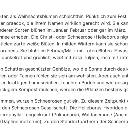
ten als Weihnachtsblumen schlechthin. Pünktlich zum Fest bl
 niger praecox, die ihrem Namen wirklich gerecht wird. Sie 
nderen Sorten blühen im Januar, Februar oder gar im März. E
ee erheben. Die Christ- oder Schneerose (Helleborus niger)
ielen zarte weiße Blüten. In milden Wintern kann sie schon
rorubens. Sie blüht im Februar/März mit roten Blüten. Etwa
 dunkelrot und grünlich, weiß mit rosa Tulpen, rosa mit rot
ten Schatten geschützter Gehölze, wo die Sonne durch das 
n oder Tannen fühlen sie sich am wohlsten. Aber auch unte
en kräftigen humusreichen, feuchten Boden und wie gesagt
lockigem Kompost mulchen, werden die Pflanzen bestens g
ommen, wurzeln Schneerosen gut ein. Zu diesem Zeitpunkt w
ie den Schneerosen Gesellschaft. Die Helleborus-Hybriden 
macrophylla-Lungenkraut (Pulmonaria), Waldanemone (Anem
(Daphne mezerum). Zu den Standortpartnern der Schneeros