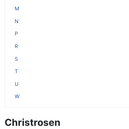
M
N
P
R
S
T
U
W
Christrosen