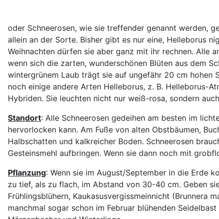
oder Schneerosen, wie sie treffender genannt werden, gel
allein an der Sorte. Bisher gibt es nur eine, Helleborus
Weihnachten dürfen sie aber ganz mit ihr rechnen. Alle a
wenn sich die zarten, wunderschönen Blüten aus dem Schn
wintergrünem Laub trägt sie auf ungefähr 20 cm hohen St
noch einige andere Arten Helleborus, z. B. Helleborus-At
Hybriden. Sie leuchten nicht nur weiß-rosa, sondern auch
Standort
: Alle Schneerosen gedeihen am besten im lich
hervorlocken kann. Am Fuße von alten Obstbäumen, Buche
Halbschatten und kalkreicher Boden. Schneerosen brauch
Gesteinsmehl aufbringen. Wenn sie dann noch mit grobf
Pflanzung
: Wenn sie im August/September in die Erde k
zu tief, als zu flach, im Abstand von 30-40 cm. Geben s
Frühlingsblühern, Kaukasusvergissmeinnicht (Brunnera 
manchmal sogar schon im Februar blühenden Seidelbast 