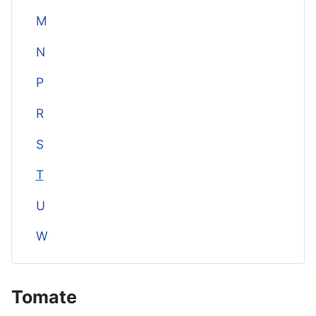
M
N
P
R
S
T
U
W
Tomate